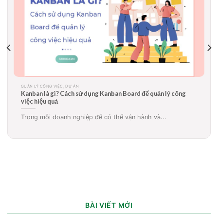
QUẢN LÝ CÔNG VIỆC, DỰ ÁN
Sơ đồ Gantt là gì? Ứng dụng biểu đồ gantt trong quản lý dự
án, công việc hiệu quả
Sơ đồ Gantt là gì? Tại sao rất nhiều doanh...
BÀI VIẾT MỚI