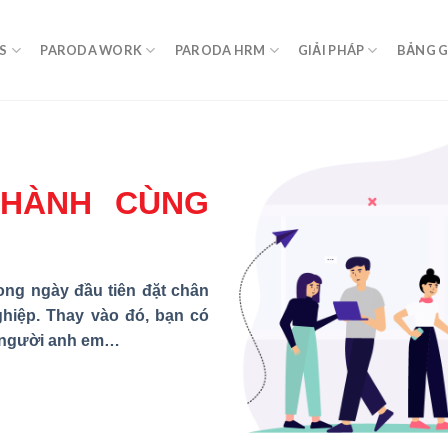
S
PARODA WORK
PARODA HRM
GIẢI PHÁP
BẢNG G
HÀNH CÙNG
ong ngày đầu tiên đặt chân
hiệp. Thay vào đó, bạn có
 người anh em…