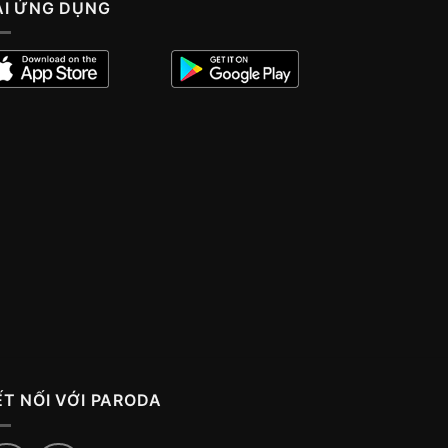
ẢI ỨNG DỤNG
ẾT NỐI VỚI PARODA