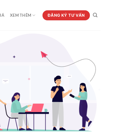
ĐĂNG KÝ TƯ VẤN
IÁ
XEM THÊM