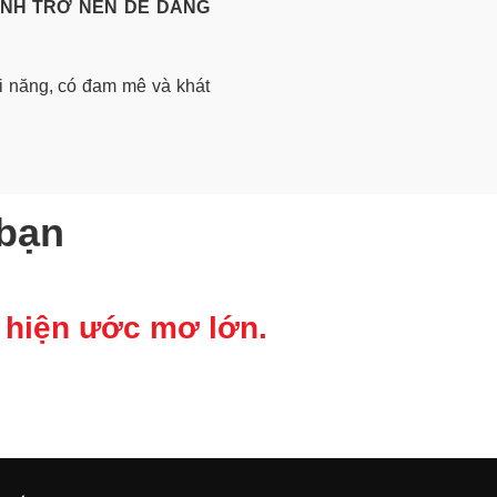
ANH TRỞ NÊN DỄ DÀNG
i năng, có đam mê và khát
 bạn
 hiện ước mơ lớn.