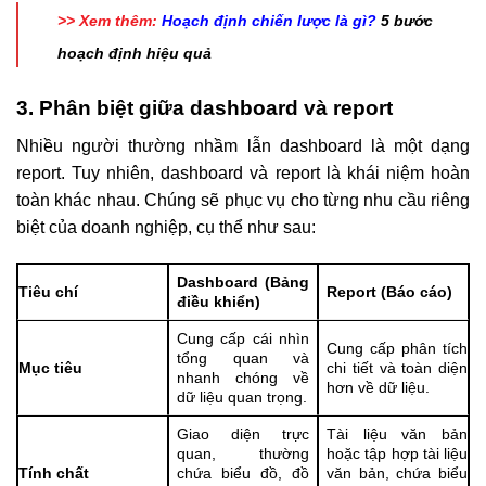
>> Xem thêm:
Hoạch định chiến lược là gì?
5 bước
hoạch định hiệu quả
3. Phân biệt giữa dashboard và report
Nhiều người thường nhầm lẫn dashboard là một dạng
report. Tuy nhiên, dashboard và report là khái niệm hoàn
toàn khác nhau. Chúng sẽ phục vụ cho từng nhu cầu riêng
biệt của doanh nghiệp, cụ thể như sau:
Dashboard (Bảng
Tiêu chí
Report (Báo cáo)
điều khiển)
Cung cấp cái nhìn
Cung cấp phân tích
tổng quan và
Mục tiêu
chi tiết và toàn diện
nhanh chóng về
hơn về dữ liệu.
dữ liệu quan trọng.
Giao diện trực
Tài liệu văn bản
quan, thường
hoặc tập hợp tài liệu
Tính chất
chứa biểu đồ, đồ
văn bản, chứa biểu