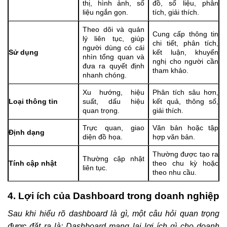
thị, hình ảnh, số
đồ, số liệu, phân
liệu ngắn gọn.
tích, giải thích.
Theo dõi và quản
Cung cấp thông tin
lý liên tục, giúp
chi tiết, phân tích,
người dùng có cái
Sử dụng
kết luận, khuyến
nhìn tổng quan và
nghị cho người cần
đưa ra quyết định
tham khảo.
nhanh chóng.
Xu hướng, hiệu
Phân tích sâu hơn,
Loại thông tin
suất, dấu hiệu
kết quả, thông số,
quan trọng.
giải thích.
Trực quan, giao
Văn bản hoặc tập
Định dạng
diện đồ họa.
hợp văn bản.
Thường được tạo ra
Thường cập nhật
Tính cập nhật
theo chu kỳ hoặc
liên tục.
theo nhu cầu.
4. Lợi ích của Dashboard trong doanh nghiệp
Sau khi hiểu rõ dashboard là gì, một câu hỏi quan trọng
được đặt ra là: Dashboard mang lại lợi ích gì cho doanh