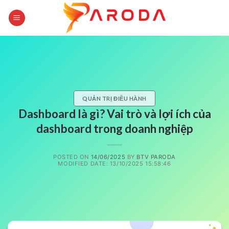
Skip
to
content
QUẢN TRỊ ĐIỀU HÀNH
Dashboard là gì? Vai trò và lợi ích của
dashboard trong doanh nghiệp
POSTED ON
14/06/2025
BY
BTV PARODA
MODIFIED DATE: 13/10/2025 15:58:46