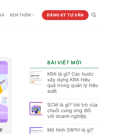
ĐĂNG KÝ TƯ VẤN
IÁ
XEM THÊM
BÀI VIẾT MỚI
KRA là gì? Các bước
xây dựng KRA hiệu
quả trong quản lý hiệu
suất
SCM là gì? Vai trò của
chuỗi cung ứng đối
với doanh nghiệp
áp
Mô hình 5W1H là gì?