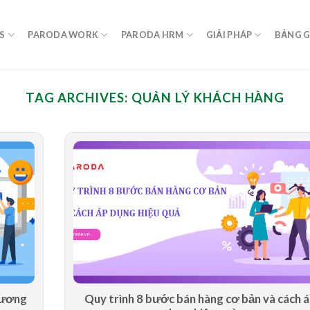
S
PARODA WORK
PARODA HRM
GIẢI PHÁP
BẢNG G
TAG ARCHIVES:
QUẢN LÝ KHÁCH HÀNG
phương
Quy trình 8 bước bán hàng cơ bản và cách 