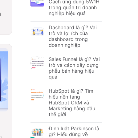
Cách ứng dụng 5W1H
trong quản trị doanh
nghiệp hiệu quả
g
Dashboard là gì? Vai
trò và lợi ích của
dashboard trong
doanh nghiệp
Sales Funnel là gì? Vai
trò và cách xây dựng
phễu bán hàng hiệu
quả
HubSpot là gì? Tìm
hiểu nền tảng
HubSpot CRM và
Marketing hàng đầu
thế giới
y
Định luật Parkinson là
gì? Hiểu đúng về
h