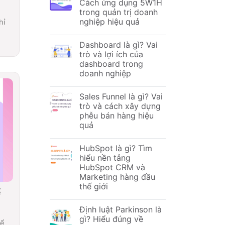
Cách ứng dụng 5W1H
trong quản trị doanh
nghiệp hiệu quả
hỉ
Dashboard là gì? Vai
trò và lợi ích của
dashboard trong
doanh nghiệp
Sales Funnel là gì? Vai
trò và cách xây dựng
phễu bán hàng hiệu
quả
HubSpot là gì? Tìm
hiểu nền tảng
HubSpot CRM và
Marketing hàng đầu
thế giới
ể
Định luật Parkinson là
gì? Hiểu đúng về
để