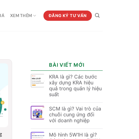
ĐĂNG KÝ TƯ VẤN
IÁ
XEM THÊM
BÀI VIẾT MỚI
KRA là gì? Các bước
xây dựng KRA hiệu
quả trong quản lý hiệu
suất
SCM là gì? Vai trò của
chuỗi cung ứng đối
với doanh nghiệp
g
Mô hình 5W1H là gì?