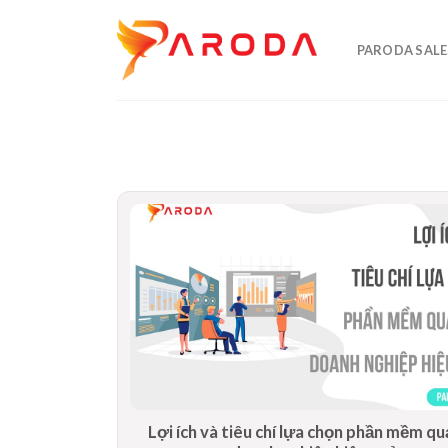
Skip
to
PARODA SALE
content
Lợi ích và tiêu chí lựa chọn phần mềm qu