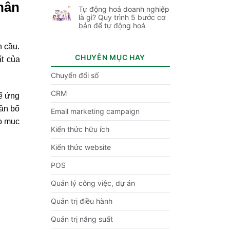
hân
Tự động hoá doanh nghiệp
là gì? Quy trình 5 bước cơ
bản để tự động hoá
n cầu.
CHUYÊN MỤC HAY
ất của
Chuyển đổi số
CRM
ể ứng
hân bổ
Email marketing campaign
ảo mục
Kiến thức hữu ích
Kiến thức website
POS
Quản lý công việc, dự án
Quản trị điều hành
Quản trị năng suất