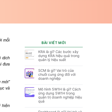
ới mỗi
BÀI VIẾT MỚI
KRA là gì? Các bước xây
dựng KRA hiệu quả trong
i dịch
quản lý hiệu suất
ải đưa
SCM là gì? Vai trò của
chuỗi cung ứng đối với
doanh nghiệp
g mới”
hục và
Mô hình 5W1H là gì? Cách
ứng dụng 5W1H trong
quản trị doanh nghiệp hiệu
quả
 hiện
Dashboard là gì? Vai trò và