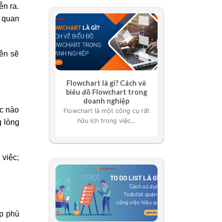
ễn ra.
h quan
iên sẽ
Flowchart là gì? Cách vẽ
biểu đồ Flowchart trong
doanh nghiệp
úc nào
Flowchart là một công cụ rất
hữu ích trong việc...
g lòng
 việc;
ếp phù