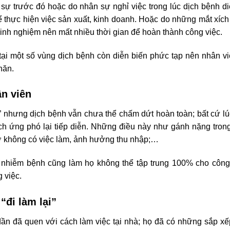
sự trước đó hoặc do nhân sự nghỉ việc trong lúc dịch bệnh di
thực hiện việc sản xuất, kinh doanh. Hoặc do những mắt xíc
kinh nghiệm nên mất nhiều thời gian để hoàn thành công việc.
tại một số vùng dịch bệnh còn diễn biến phức tạp nên nhân v
hăn.
ân viên
 nhưng dịch bệnh vẫn chưa thể chấm dứt hoàn toàn; bất cứ l
ách ứng phó lại tiếp diễn. Những điều này như gánh nặng tron
cơ không có việc làm, ảnh hưởng thu nhập;…
ẽ nhiễm bệnh cũng làm họ không thể tập trung 100% cho công
 việc.
“đi làm lại”
 dần đã quen với cách làm việc tại nhà; họ đã có những sắp x