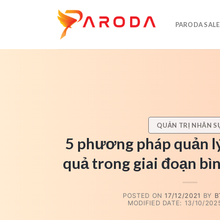
Skip
to
PARODA SALE
content
QUẢN TRỊ NHÂN S
5 phương pháp quản lý
quả trong giai đoạn b
POSTED ON
17/12/2021
BY
B
MODIFIED DATE: 13/10/2025