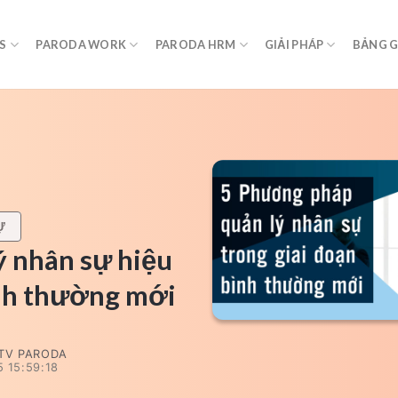
S
PARODA WORK
PARODA HRM
GIẢI PHÁP
BẢNG G
Ự
 nhân sự hiệu
ình thường mới
TV PARODA
 15:59:18