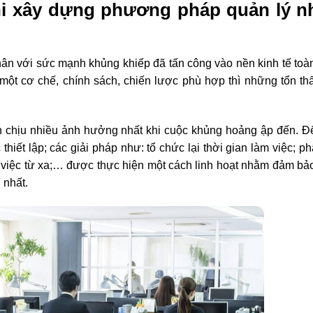
khi xây dựng phương pháp quản lý n
ân với sức mạnh khủng khiếp đã tấn công vào nền kinh tế toà
ột cơ chế, chính sách, chiến lược phù hợp thì những tổn th
n chịu nhiều ảnh hưởng nhất khi cuộc khủng hoảng ập đến. Đ
hiết lập; các giải pháp như: tổ chức lại thời gian làm việc; p
m việc từ xa;… được thực hiện một cách linh hoạt nhằm đảm b
 nhất.