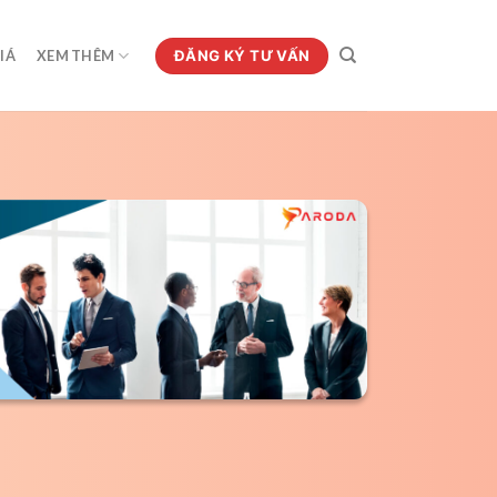
ĐĂNG KÝ TƯ VẤN
IÁ
XEM THÊM