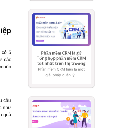
iệp
 có 5
Phần mềm CRM là gì?
Tổng hợp phần mềm CRM
ừ các
tốt nhất trên thị trường
 muốn
Phần mềm CRM hiện là một
giải pháp quản lý...
u cầu
ác như
ệu quả