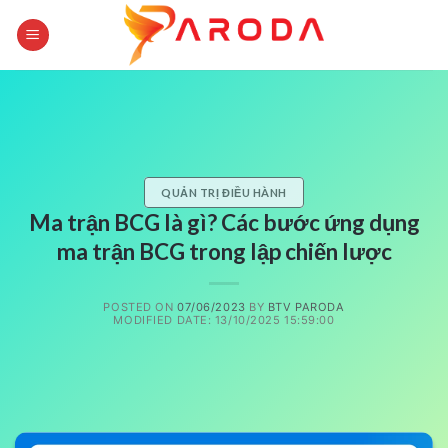
Skip
to
content
QUẢN TRỊ ĐIỀU HÀNH
Ma trận BCG là gì? Các bước ứng dụng
ma trận BCG trong lập chiến lược
POSTED ON
07/06/2023
BY
BTV PARODA
MODIFIED DATE: 13/10/2025 15:59:00