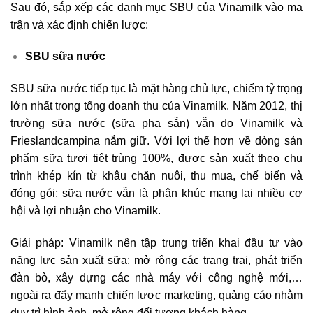
Sau đó, sắp xếp các danh mục SBU của Vinamilk vào ma
trận và xác định chiến lược:
SBU sữa nước
SBU sữa nước tiếp tục là mặt hàng chủ lực, chiếm tỷ trọng
lớn nhất trong tổng doanh thu của Vinamilk. Năm 2012, thị
trường sữa nước (sữa pha sẵn) vẫn do Vinamilk và
Frieslandcampina nắm giữ. Với lợi thế hơn về dòng sản
phẩm sữa tươi tiệt trùng 100%, được sản xuất theo chu
trình khép kín từ khâu chăn nuôi, thu mua, chế biến và
đóng gói; sữa nước vẫn là phân khúc mang lại nhiều cơ
hội và lợi nhuận cho Vinamilk.
Giải pháp: Vinamilk nên tập trung triển khai đầu tư vào
năng lực sản xuất sữa: mở rộng các trang trại, phát triển
đàn bò, xây dựng các nhà máy với công nghệ mới,…
ngoài ra đẩy mạnh chiến lược marketing, quảng cáo nhằm
duy trì hình ảnh, mở rộng đối tượng khách hàng.