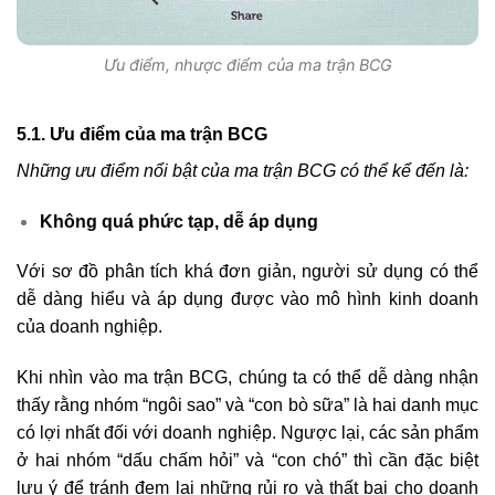
Ưu điểm, nhược điểm của ma trận BCG
5.1. Ưu điểm của ma trận BCG
Những ưu điểm nổi bật của ma trận BCG có thể kể đến là:
Không quá phức tạp, dễ áp dụng
Với sơ đồ phân tích khá đơn giản, người sử dụng có thể
dễ dàng hiểu và áp dụng được vào mô hình kinh doanh
của doanh nghiệp.
Khi nhìn vào ma trận BCG, chúng ta có thể dễ dàng nhận
thấy rằng nhóm “ngôi sao” và “con bò sữa” là hai danh mục
có lợi nhất đối với doanh nghiệp. Ngược lại, các sản phẩm
ở hai nhóm “dấu chấm hỏi” và “con chó” thì cần đặc biệt
lưu ý để tránh đem lại những rủi ro và thất bại cho doanh