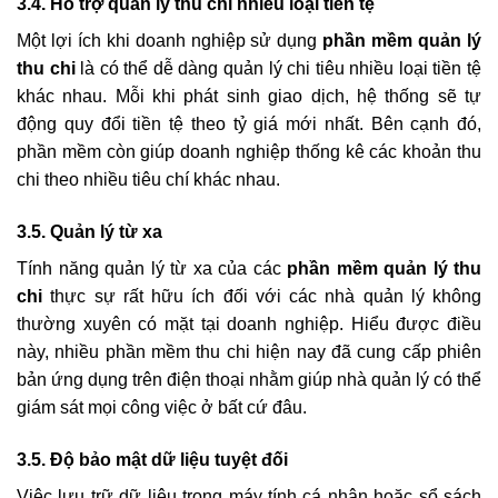
3.4. Hỗ trợ quản lý thu chi nhiều loại tiền tệ
Một lợi ích khi doanh nghiệp sử dụng
phần mềm quản lý
thu chi
là có thể dễ dàng quản lý chi tiêu nhiều loại tiền tệ
khác nhau. Mỗi khi phát sinh giao dịch, hệ thống sẽ tự
động quy đổi tiền tệ theo tỷ giá mới nhất. Bên cạnh đó,
phần mềm còn giúp doanh nghiệp thống kê các khoản thu
chi theo nhiều tiêu chí khác nhau.
3.5. Quản lý từ xa
Tính năng quản lý từ xa của các
phần mềm quản lý thu
chi
thực sự rất hữu ích đối với các nhà quản lý không
thường xuyên có mặt tại doanh nghiệp. Hiểu được điều
này, nhiều phần mềm thu chi hiện nay đã cung cấp phiên
bản ứng dụng trên điện thoại nhằm giúp nhà quản lý có thể
giám sát mọi công việc ở bất cứ đâu.
3.5. Độ bảo mật dữ liệu tuyệt đối
Việc lưu trữ dữ liệu trong máy tính cá nhân hoặc sổ sách