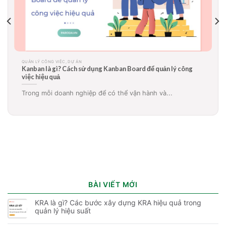
QUẢN LÝ CÔNG VIỆC, DỰ ÁN
Sơ đồ Gantt là gì? Ứng dụng biểu đồ gantt trong quản lý dự
án, công việc hiệu quả
Sơ đồ Gantt là gì? Tại sao rất nhiều doanh...
BÀI VIẾT MỚI
KRA là gì? Các bước xây dựng KRA hiệu quả trong
quản lý hiệu suất