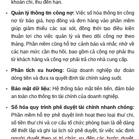
khoản chi, thu đến hạn.
Quản lý thông tin công nợ:
Việc số hóa thông tin công
nợ từ báo giá, hợp đồng và đơn hàng vào phần mềm
giúp giảm thiểu các sai sót, đồng thời tạo điều kiện
thuận lợi cho việc quản lý và theo dõi công nợ theo
tháng. Phần mềm cũng hỗ trợ cảnh báo và nhắc nhở về
các hạn mức cần thu hồi, bao gồm cả công nợ phải thu
từ khách hàng và công nợ phải trả cho nhà cung cấp.
Phân tích xu hướng:
Giúp doanh nghiệp dự đoán
dòng tiền và đưa ra quyết định tài chính sáng suốt.
Bảo mật dữ liệu:
Hệ thống bảo mật tiên tiến, đảm bảo
an toàn cho thông tin tài chính của doanh nghiệp.
Số hóa quy trình phê duyệt tài chính nhanh chóng:
Phần mềm hỗ trợ phê duyệt linh hoạt theo loại thu/ chi,
số tiền thu/ chi và cơ cấu tổ chức phòng ban là dễ dàng
để thiết lập và ghi lại lịch sử phê duyệt, từ việc xác định
người duyệt theo vị trí chức vụ đến các bước duyệt.