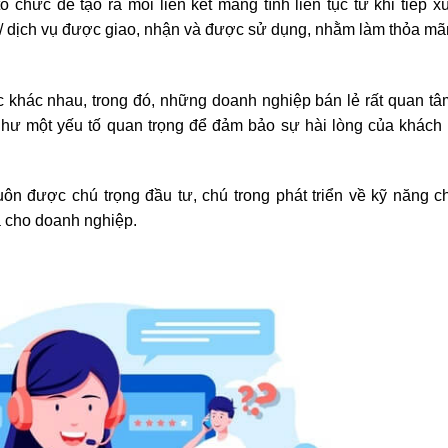
 chức để tạo ra mối liên kết mang tính liên tục từ khi tiếp x
m/ dịch vụ được giao, nhận và được sử dụng, nhằm làm thỏa m
c khác nhau, trong đó, những doanh nghiệp bán lẻ rất quan t
 như một yếu tố quan trọng để đảm bảo sự hài lòng của khách
uôn được chú trọng đầu tư, chú trong phát triển về kỹ năng 
 cho doanh nghiệp.