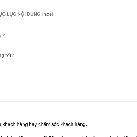
ỤC LỤC NỘI DUNG
[
hide
]
gì?
ng tốt?
h vụ khách hàng hay chăm sóc khách hàng.