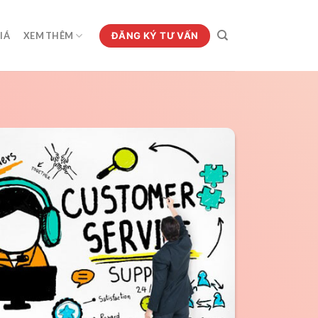
ĐĂNG KÝ TƯ VẤN
IÁ
XEM THÊM