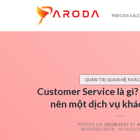
Skip
to
PARODA SALE
content
QUẢN TRỊ QUAN HỆ KHÁ
Customer Service là gì?
nên một dịch vụ khá
POSTED ON
28/08/2021
BY
B
MODIFIED DATE: 13/10/2025