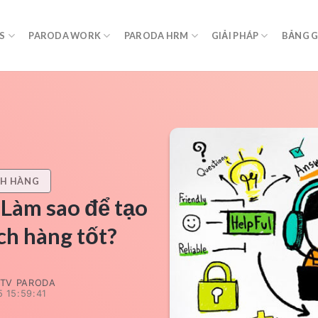
S
PARODA WORK
PARODA HRM
GIẢI PHÁP
BẢNG G
CH HÀNG
 Làm sao để tạo
ch hàng tốt?
TV PARODA
 15:59:41