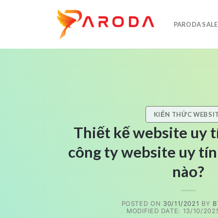
Skip
to
PARODA SALE
content
KIẾN THỨC WEBSI
Thiết kế website uy t
công ty website uy tí
nào?
POSTED ON
30/11/2021
BY
B
MODIFIED DATE: 13/10/2025