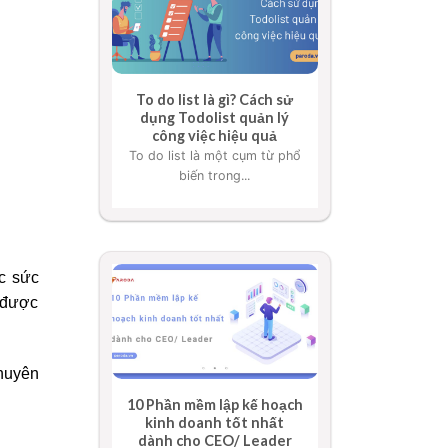
To do list là gì? Cách sử
dụng Todolist quản lý
công việc hiệu quả
To do list là một cụm từ phổ
biến trong...
ợc sức
o được
chuyên
10 Phần mềm lập kế hoạch
kinh doanh tốt nhất
dành cho CEO/ Leader