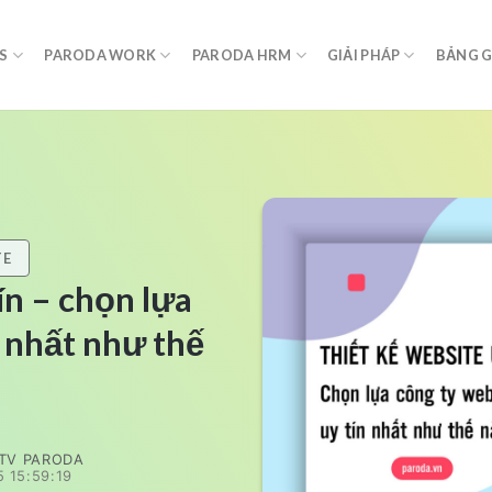
S
PARODA WORK
PARODA HRM
GIẢI PHÁP
BẢNG G
TE
ín – chọn lựa
n nhất như thế
TV PARODA
 15:59:19