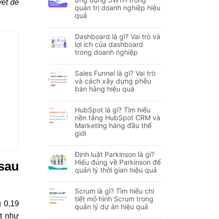
yết để
quản trị doanh nghiệp hiệu
quả
Dashboard là gì? Vai trò và
lợi ích của dashboard
trong doanh nghiệp
Sales Funnel là gì? Vai trò
và cách xây dựng phễu
bán hàng hiệu quả
HubSpot là gì? Tìm hiểu
nền tảng HubSpot CRM và
Marketing hàng đầu thế
giới
Định luật Parkinson là gì?
Hiểu đúng về Parkinson để
 sau
quản lý thời gian hiệu quả
Scrum là gì? Tìm hiểu chi
tiết mô hình Scrum trong
g 0,19
quản lý dự án hiệu quả
et như