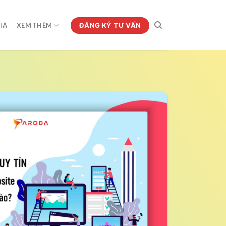
ĐĂNG KÝ TƯ VẤN
IÁ
XEM THÊM