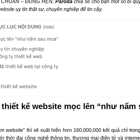
H – CHUẨN – ĐÚNG HẸN,
Paroda
chia sẻ cho bạn một số bí qu
ebsite uy tín thật sự, chuyên nghiệp để tin cậy.
ỤC LỤC NỘI DUNG
[
hide
]
 mọc lên “như nấm sau mưa”
uy tín chuyên nghiệp
công ty thiết kế web
ã thiết kế web tại công ty
 thiết kế website
ụ thiết kế website mọc lên “như nấm
àm website” thì sẽ xuất hiện hơn 160,000,000 kết quả chỉ tron
ới thời đại công nghệ thông tin, thương mại điện tử và intern