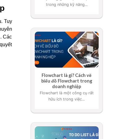
trong những kỹ năng...
ệp
u. Tuy
chuyên
h. Các
 quyết
Flowchart là gì? Cách vẽ
biểu đồ Flowchart trong
doanh nghiệp
Flowchart là một công cụ rất
hữu ích trong việc...