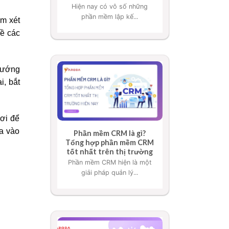
Hiện nay có vô số những
phần mềm lập kế...
em xét
về các
 hướng
, bắt
nơi để
ưa vào
Phần mềm CRM là gì?
Tổng hợp phần mềm CRM
tốt nhất trên thị trường
Phần mềm CRM hiện là một
giải pháp quản lý...