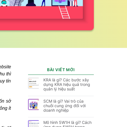
ebsite
BÀI VIẾT MỚI
hu thì
KRA là gì? Các bước xây
uy tín
dựng KRA hiệu quả trong
quản lý hiệu suất
uốn sở
SCM là gì? Vai trò của
chuỗi cung ứng đối với
ông ít
doanh nghiệp
Mô hình 5W1H là gì? Cách
ứng dụng 5W1H trong