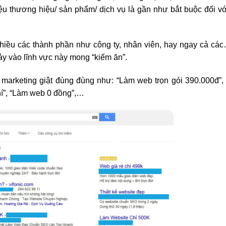
hiệu thương hiệu/ sản phẩm/ dịch vụ là gần như bắt buộc đối v
hiều các thành phần như công ty, nhân viên, hay ngay cả cá
y vào lĩnh vực này mong “kiếm ăn”.
à marketing giật đùng đùng như: “Làm web trọn gói 390.000đ”
hí”, “Làm web 0 đồng”,…