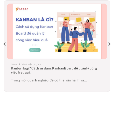
QUẢN LÝ CÔNG VIỆC, DỰ ÁN
Sơ đồ Gantt là gì? Ứng dụng biểu đồ gantt trong quản lý dự
án, công việc hiệu quả
Sơ đồ Gantt là gì? Tại sao rất nhiều doanh...