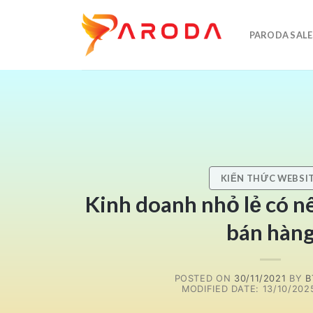
Skip
to
PARODA SALE
content
KIẾN THỨC WEBSI
Kinh doanh nhỏ lẻ có n
bán hàn
POSTED ON
30/11/2021
BY
B
MODIFIED DATE: 13/10/2025