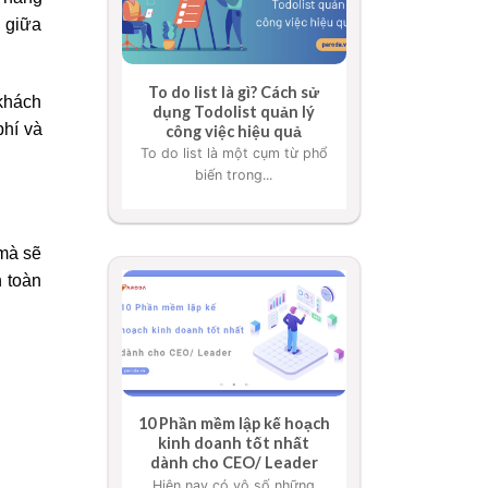
 giữa
To do list là gì? Cách sử
khách
dụng Todolist quản lý
phí và
công việc hiệu quả
To do list là một cụm từ phổ
biến trong...
 mà sẽ
 toàn
10 Phần mềm lập kế hoạch
kinh doanh tốt nhất
dành cho CEO/ Leader
Hiện nay có vô số những