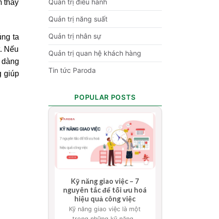
Quản trị điều hành
 thấy
Quản trị năng suất
Quản trị nhân sự
úng ta
t. Nếu
Quản trị quan hệ khách hàng
ễ dàng
Tin tức Paroda
g giúp
POPULAR POSTS
Kỹ năng giao việc – 7
nguyên tắc để tối ưu hoá
hiệu quả công việc
Kỹ năng giao việc là một
trong những kỹ năng...