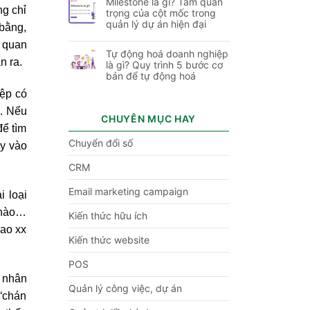
Milestone là gì? Tầm quan
ng chỉ
trọng của cột mốc trong
quản lý dự án hiện đại
 bằng,
ả quan
Tự động hoá doanh nghiệp
n ra.
là gì? Quy trình 5 bước cơ
bản để tự động hoá
iệp có
c. Nếu
CHUYÊN MỤC HAY
để tìm
Chuyển đổi số
ay vào
CRM
Email marketing campaign
i loại
ế nào…
Kiến thức hữu ích
cao xx
Kiến thức website
POS
n nhân
Quản lý công việc, dự án
 “chán