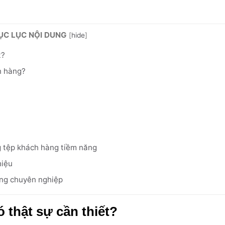
ỤC LỤC NỘI DUNG
[
hide
]
t?
n hàng?
g tệp khách hàng tiềm năng
hiệu
àng chuyên nghiệp
ó thật sự cần thiết?