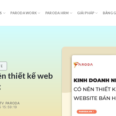
S
PARODA WORK
PARODA HRM
GIẢI PHÁP
BẢNG G
TE
ên thiết kế web
g
TV PARODA
 15:59:19