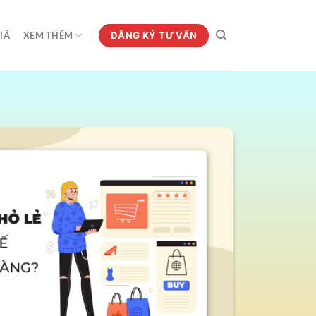
ĐĂNG KÝ TƯ VẤN
IÁ
XEM THÊM