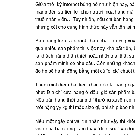
Giữa thời kỳ Internet bùng nổ như hiện nay, b
mang đến sự tiện lợi cho người mua hàng mà c
thuê nhân viên… Tuy nhiên, nếu chỉ bán hàng o
nhưng xét cho cùng hình thức này vẫn tồn tại
Bán hàng trên facebook, bạn phải thường xuyê
quá nhiều sản phẩm thì việc này khá bất tiện
là khách hàng thân thiết hoặc những ai thật sự
sản phẩm mình có nhu cầu. Còn những khách h
đó họ sẽ hành động bằng một cú “click” chuột th
Thêm một điểm bất tiện khách đó là hàng ngày
như: Địa chỉ cửa hàng ở đâu, giá sản phẩm b
Nếu bán hàng thời trang thì thường xuyên có 
mét nặng yy kg thì mặc size gì, phí ship bao 
Nếu một ngày chỉ vài tin nhắn như vậy thì k
viên của bạn cũng cảm thấy “đuối sức” và đôi 