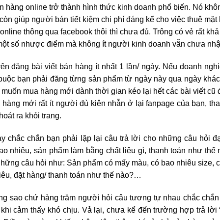
án hàng online trở thành hình thức kinh doanh phổ biến. Nó khô
òn giúp người bán tiết kiệm chi phí đáng kể cho việc thuê mặt
nline thông qua facebook thôi thì chưa đủ. Trông có vẻ rất kh
 một số nhược điểm mà không ít người kinh doanh vẫn chưa nhậ
n đăng bài viết bán hàng ít nhất 1 lần/ ngày. Nếu doanh ngh
, buộc bạn phải đăng từng sản phẩm từ ngày này qua ngày khá
 muốn mua hàng mới dành thời gian kéo lại hết các bài viết cũ 
àng mới rất ít người đủ kiên nhẫn ở lại fanpage của bạn, th
oát ra khỏi trang.
 chắc chắn bạn phải lặp lại câu trả lời cho những câu hỏi đạ
ao nhiêu, sản phẩm làm bằng chất liệu gì, thanh toán như th
những câu hỏi như: Sản phẩm có mấy màu, có bao nhiêu size, 
nhiêu, đặt hàng/ thanh toán như thế nào?…
hông sao chứ hàng trăm người hỏi câu tương tự nhau chắc chắ
khi cảm thấy khó chịu. Vả lại, chưa kể đến trường hợp trả lời