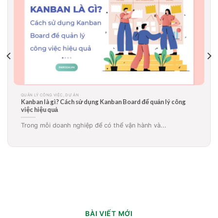
QUẢN LÝ CÔNG VIỆC, DỰ ÁN
Sơ đồ Gantt là gì? Ứng dụng biểu đồ gantt trong quản lý dự
án, công việc hiệu quả
Sơ đồ Gantt là gì? Tại sao rất nhiều doanh...
BÀI VIẾT MỚI