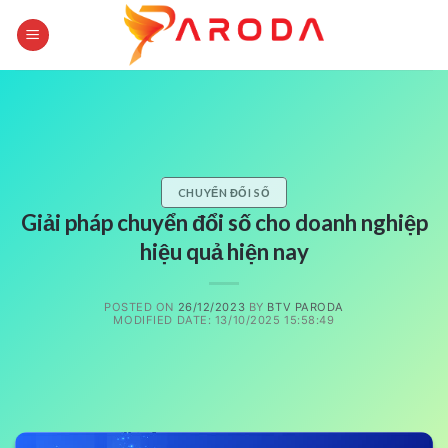
Skip
to
content
CHUYỂN ĐỔI SỐ
Giải pháp chuyển đổi số cho doanh nghiệp
hiệu quả hiện nay
POSTED ON
26/12/2023
BY
BTV PARODA
MODIFIED DATE: 13/10/2025 15:58:49