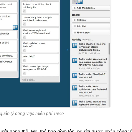
uản lý công việc miễn phí Trello
 dưới dạng thẻ. Mỗi thẻ bao gồm tên, người được phân công v