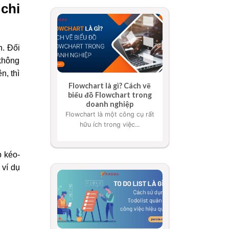
chi
n.
Đối
 không
n, thì
Flowchart là gì? Cách vẽ
biểu đồ Flowchart trong
doanh nghiệp
Flowchart là một công cụ rất
hữu ích trong việc...
p kéo-
 ví dụ