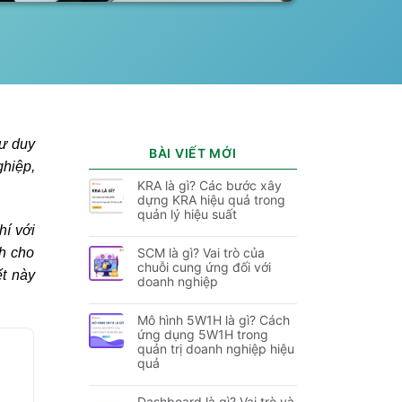
tư duy
BÀI VIẾT MỚI
ghiệp,
KRA là gì? Các bước xây
dựng KRA hiệu quả trong
quản lý hiệu suất
í với
h cho
SCM là gì? Vai trò của
chuỗi cung ứng đối với
ết này
doanh nghiệp
Mô hình 5W1H là gì? Cách
ứng dụng 5W1H trong
quản trị doanh nghiệp hiệu
quả
Dashboard là gì? Vai trò và