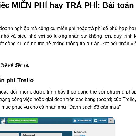
iệc MIỄN PHÍ hay TRẢ PHÍ: Bài toán 
g doanh nghiệp mà công cụ miễn phí hoặc trả phí sẽ phù hợp hơ
 nhỏ và siêu nhỏ với số lượng nhân sự không lớn, quy trình
t công cụ để hỗ trợ hệ thống thông tin dự án, kết nối nhân viê
thể kể đến là:
n phí Trello
hoặc đội nhóm, được trình bày theo dạng thẻ với phương phá
trạng công việc hoặc giai đoạn trên các bảng (board) của Trello,
ác mục phục vụ cho cá nhân như “Danh sách đồ cần mua”.