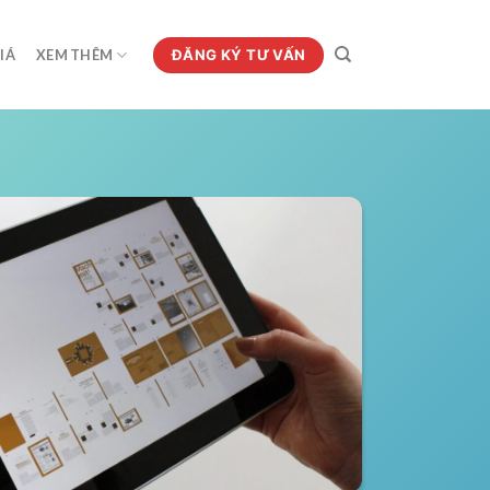
ĐĂNG KÝ TƯ VẤN
IÁ
XEM THÊM