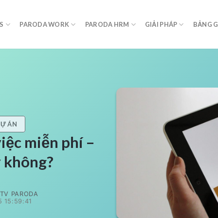
S
PARODA WORK
PARODA HRM
GIẢI PHÁP
BẢNG G
DỰ ÁN
iệc miễn phí –
y không?
TV PARODA
 15:59:41