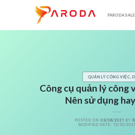
Skip
to
PARODA SALE
content
QUẢN LÝ CÔNG VIỆC, 
Công cụ quản lý công v
Nên sử dụng ha
POSTED ON
03/08/2021
BY
B
MODIFIED DATE: 13/10/2025