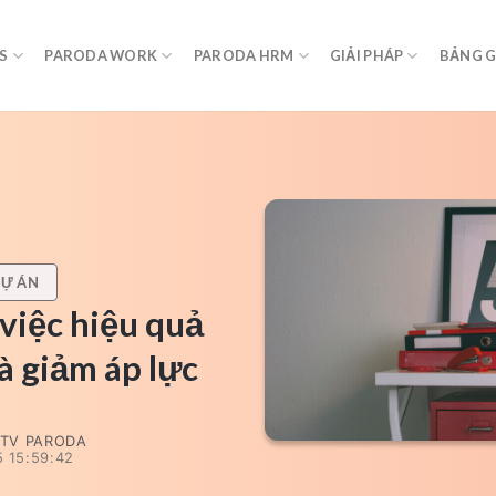
S
PARODA WORK
PARODA HRM
GIẢI PHÁP
BẢNG G
DỰ ÁN
 việc hiệu quả
à giảm áp lực
TV PARODA
 15:59:42