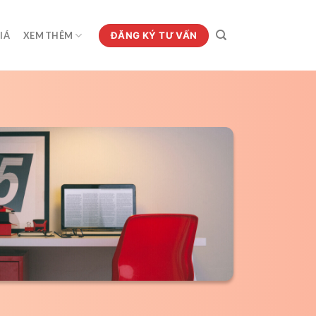
ĐĂNG KÝ TƯ VẤN
IÁ
XEM THÊM