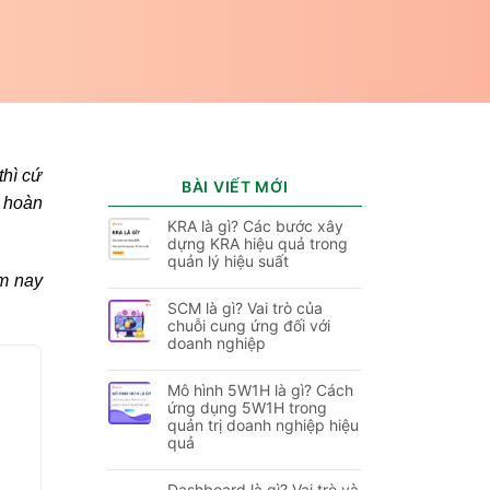
thì cứ
BÀI VIẾT MỚI
, hoàn
KRA là gì? Các bước xây
dựng KRA hiệu quả trong
quản lý hiệu suất
ôm nay
SCM là gì? Vai trò của
chuỗi cung ứng đối với
doanh nghiệp
Mô hình 5W1H là gì? Cách
ứng dụng 5W1H trong
quản trị doanh nghiệp hiệu
quả
Dashboard là gì? Vai trò và