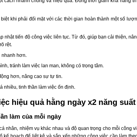
ột cách nhanh chóng và hiệu quả. Đồng thời giảm khả năng tr
 biệt khi phải đối mặt với các thời gian hoàn thành một số lượ
p nhật tiến độ công việc liên tục. Từ đó, giúp bạn cải thiện, nâ
õ rệt.
u nhanh hơn.
nh, tránh làm việc lan man, không có trọng tâm.
ộng hơn, nâng cao sự tự tin.
 nhiều, tinh thần làm việc ổn định.
iệc hiệu quả hằng ngày x2 năng suất
cần làm của mỗi ngày
cá nhân, nhiệm vụ khác nhau và độ quan trọng cho mỗi công v
 kế hoạch để liệt kê và sắp xếp những công việc cần làm the