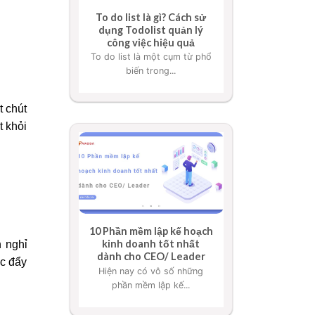
To do list là gì? Cách sử
dụng Todolist quản lý
công việc hiệu quả
To do list là một cụm từ phổ
biến trong...
t chút
t khỏi
10 Phần mềm lập kế hoạch
kinh doanh tốt nhất
n nghỉ
dành cho CEO/ Leader
úc đẩy
Hiện nay có vô số những
phần mềm lập kế...