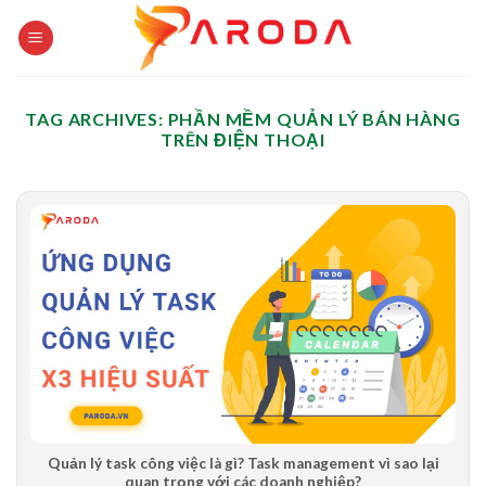
Skip
to
content
TAG ARCHIVES:
PHẦN MỀM QUẢN LÝ BÁN HÀNG
TRÊN ĐIỆN THOẠI
Quản lý task công việc là gì? Task management vì sao lại
quan trọng với các doanh nghiệp?