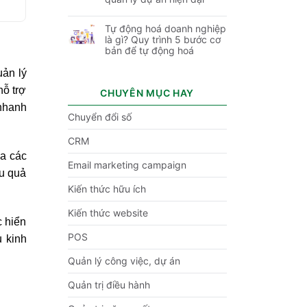
Tự động hoá doanh nghiệp
là gì? Quy trình 5 bước cơ
bản để tự động hoá
uản lý
hỗ trợ
CHUYÊN MỤC HAY
 nhanh
Chuyển đổi số
CRM
ua các
Email marketing campaign
ệu quả
Kiến thức hữu ích
Kiến thức website
c hiển
POS
u kinh
Quản lý công việc, dự án
Quản trị điều hành