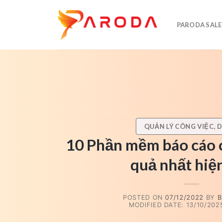
Skip
to
PARODA SALE
content
QUẢN LÝ CÔNG VIỆC, 
10 Phần mềm báo cáo c
quả nhất hiệ
POSTED ON
07/12/2022
BY
B
MODIFIED DATE: 13/10/2025