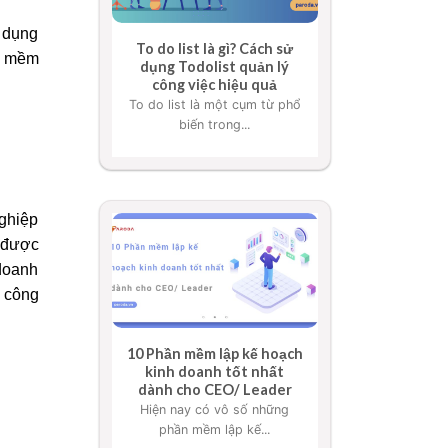
ử dụng
To do list là gì? Cách sử
n mềm
dụng Todolist quản lý
công việc hiệu quả
To do list là một cụm từ phổ
biến trong...
nghiệp
được
 doanh
ộ công
10 Phần mềm lập kế hoạch
kinh doanh tốt nhất
dành cho CEO/ Leader
Hiện nay có vô số những
phần mềm lập kế...