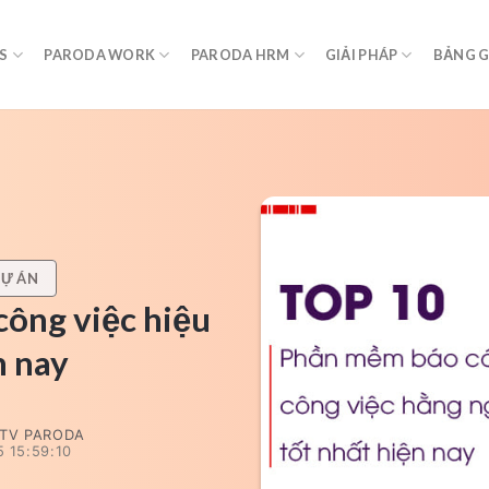
S
PARODA WORK
PARODA HRM
GIẢI PHÁP
BẢNG G
DỰ ÁN
ông việc hiệu
n nay
TV PARODA
 15:59:10