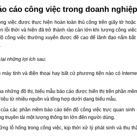
áo cáo công việc trong doanh nghiệ
ông việc được thực hiện hoàn toàn thủ công trên giấy tờ hoặ
n lỗi thời và hiện đã trở thành rào cản lớn khi lượng công việ
n độ công việc thường xuyên được đề cao để lãnh đạo nắm bắ
.
i những lợi ích sau:
máy tính và điện thoại hay bất cứ phương tiện nào có Interne
ua những đồ thị, biểu mẫu báo cáo được hiển thị trên phần mề
 liệu từ nhiều nguồn và tổng hợp dưới dạng biểu mẫu.
g của các phần mềm báo cáo tiến độ công việc trực quan sinh
 truyền tải một lượng thông tin lớn đến người dùng.
 lỗ hổng trong công việc, kịp thời xử lý phát sinh và thu t