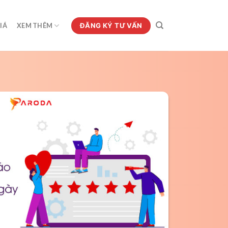
ĐĂNG KÝ TƯ VẤN
IÁ
XEM THÊM