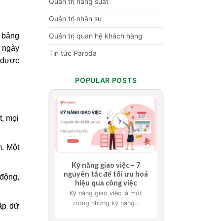
Quản trị năng suất
p
Quản trị nhân sự
c bảng
Quản trị quan hệ khách hàng
c ngày
Tin tức Paroda
t được
POPULAR POSTS
t, mọi
m. Một
Kỹ năng giao việc – 7
nguyên tắc để tối ưu hoá
 động,
hiệu quả công việc
Kỹ năng giao việc là một
trong những kỹ năng...
hập dữ