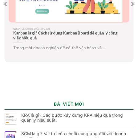
QUẢN LÝ CÔNG VIỆC, DỰ ÁN
Sơ đồ Gantt là gì? Ứng dụng biểu đồ gantt trong quản lý dự
án, công việc hiệu quả
Sơ đồ Gantt là gì? Tại sao rất nhiều doanh...
BÀI VIẾT MỚI
KRA là gì? Các bước xây dựng KRA hiệu quả trong
quản lý hiệu suất
SCM là gì? Vai trò của chuỗi cung ứng đối với doanh