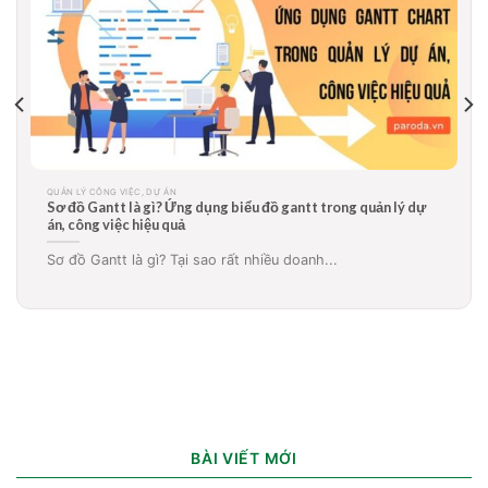
QUẢN LÝ CÔNG VIỆC, DỰ ÁN
Trello là gì? Hướng dẫn sử dụng và đánh giá phần mềm quản
lý công việc Trello
Bạn đã bao giờ nghe qua một ứng dụng giúp...
BÀI VIẾT MỚI