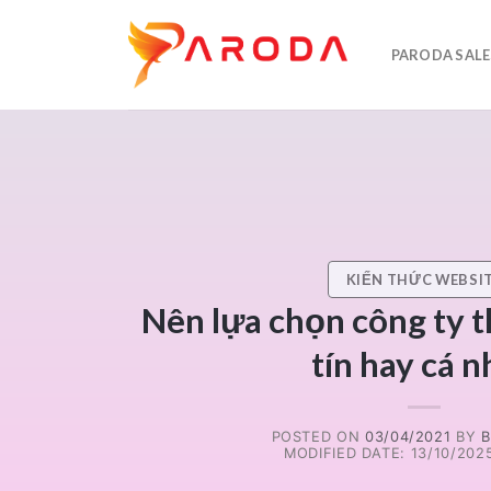
Skip
to
PARODA SALE
content
KIẾN THỨC WEBSI
Nên lựa chọn công ty t
tín hay cá 
POSTED ON
03/04/2021
BY
B
MODIFIED DATE: 13/10/2025