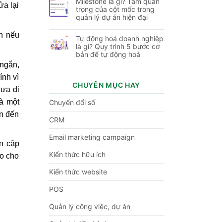
Milestone là gì? Tầm quan
ửa lại
trọng của cột mốc trong
quản lý dự án hiện đại
n nếu
Tự động hoá doanh nghiệp
là gì? Quy trình 5 bước cơ
bản để tự động hoá
 ngắn,
ính vì
CHUYÊN MỤC HAY
hưa đi
mà một
Chuyển đổi số
ần đến
CRM
Email marketing campaign
ần cập
Kiến thức hữu ích
ảo cho
Kiến thức website
POS
Quản lý công việc, dự án