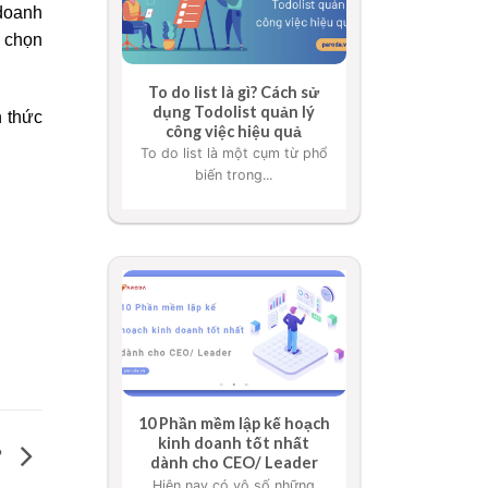
 doanh
a chọn
To do list là gì? Cách sử
dụng Todolist quản lý
h thức
công việc hiệu quả
To do list là một cụm từ phổ
biến trong...
10 Phần mềm lập kế hoạch
kinh doanh tốt nhất
?
dành cho CEO/ Leader
Hiện nay có vô số những