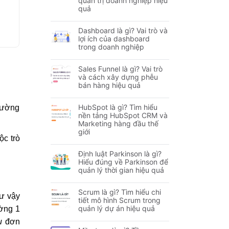
quản trị doanh nghiệp hiệu
quả
Dashboard là gì? Vai trò và
lợi ích của dashboard
trong doanh nghiệp
Sales Funnel là gì? Vai trò
và cách xây dựng phễu
bán hàng hiệu quả
HubSpot là gì? Tìm hiểu
thường
nền tảng HubSpot CRM và
Marketing hàng đầu thế
giới
ộc trò
Định luật Parkinson là gì?
Hiểu đúng về Parkinson để
quản lý thời gian hiệu quả
Scrum là gì? Tìm hiểu chi
hư vậy
tiết mô hình Scrum trong
quản lý dự án hiệu quả
ường 1
ụ
đơn