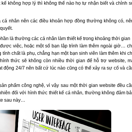
 kế không hợp lý thì không thể nào họ tự nhận biết và chỉnh s
 cá nhân nên các điều khoản hợp đồng thường không có, nê
 quyết.
phần là thường các cá nhân làm thiết kế trong khoảng thời gian
 được việc, hoặc một số bạn lập trình làm thêm ngoài giờ… ch
g tính chất là phụ, chẳng hạn một bạn sinh viên làm thêm khi c
hính thức sẽ không còn nhiều thời gian để hỗ trợ website, 
t động 24/7 nên bất cứ lúc nào cũng có thể xảy ra sự cố và c
sản phẩm công nghệ, vì vậy sau một thời gian website đều c
 nhiên đối với hình thức thiết kế cá nhân, thường không đảm b
ite sau này…