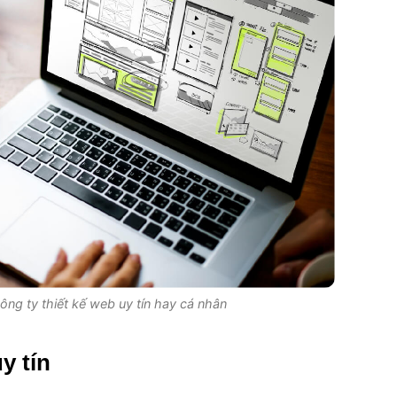
ông ty thiết kế web uy tín hay cá nhân
y tín