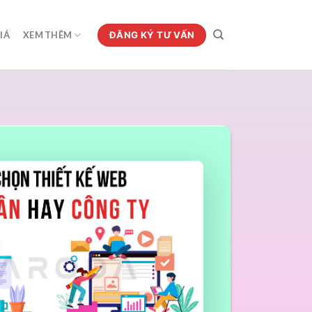
ĐĂNG KÝ TƯ VẤN
IÁ
XEM THÊM