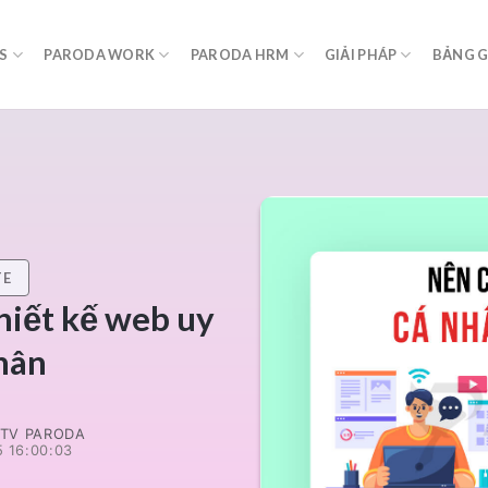
S
PARODA WORK
PARODA HRM
GIẢI PHÁP
BẢNG G
TE
hiết kế web uy
nhân
TV PARODA
 16:00:03