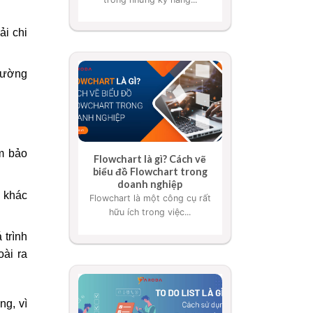
ải chi
thường
m bảo
Flowchart là gì? Cách vẽ
biểu đồ Flowchart trong
doanh nghiệp
n khác
Flowchart là một công cụ rất
hữu ích trong việc...
 trình
oài ra
g, vì