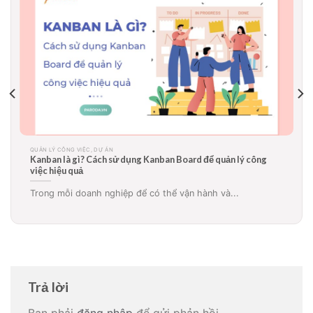
QUẢN LÝ CÔNG VIỆC, DỰ ÁN
g
Sơ đồ Gantt là gì? Ứng dụng biểu đồ gantt trong quản lý
án, công việc hiệu quả
Sơ đồ Gantt là gì? Tại sao rất nhiều doanh...
Trả lời
Bạn phải
đăng nhập
để gửi phản hồi.