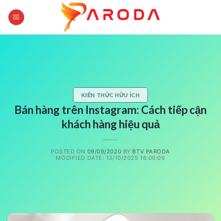
Skip
to
content
KIẾN THỨC HỮU ÍCH
Bán hàng trên Instagram: Cách tiếp cận
khách hàng hiệu quả
POSTED ON
09/09/2020
BY
BTV PARODA
MODIFIED DATE: 13/10/2025 16:00:09