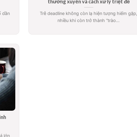
thường xuyên và cách xử lý triệt để
ổ dần
Trễ deadline không còn lạ hiện tượng hiếm gặp
nhiều khi còn trở thành “trào...
inh
á lớn