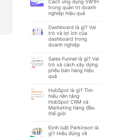
Cách ứng dụng 5W1H
trong quản trị doanh
nghiệp hiệu quả
,
Dashboard là gì? Vai
trò và lợi ích của
dashboard trong
doanh nghiệp
Sales Funnel là gì? Vai
trò và cách xây dựng
phễu bán hàng hiệu
quả
HubSpot là gì? Tìm
hiểu nền tảng
HubSpot CRM và
Marketing hàng đầu
thế giới
Định luật Parkinson là
gì? Hiểu đúng về