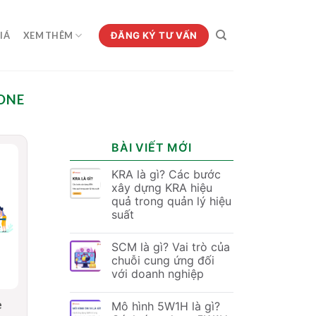
ĐĂNG KÝ TƯ VẤN
IÁ
XEM THÊM
ONE
BÀI VIẾT MỚI
KRA là gì? Các bước
xây dựng KRA hiệu
quả trong quản lý hiệu
suất
SCM là gì? Vai trò của
chuỗi cung ứng đối
với doanh nghiệp
e
Mô hình 5W1H là gì?