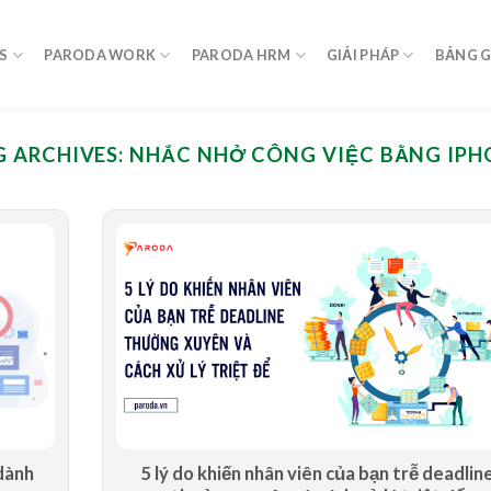
S
PARODA WORK
PARODA HRM
GIẢI PHÁP
BẢNG G
G ARCHIVES:
NHẮC NHỞ CÔNG VIỆC BẰNG IPH
 dành
5 lý do khiến nhân viên của bạn trễ deadlin