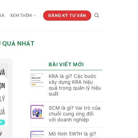
ĐĂNG KÝ TƯ VẤN
IÁ
XEM THÊM
U QUẢ NHẤT
BÀI VIẾT MỚI
KRA là gì? Các bước
xây dựng KRA hiệu
quả trong quản lý hiệu
suất
SCM là gì? Vai trò của
chuỗi cung ứng đối
với doanh nghiệp
ý
Mô hình 5W1H là gì?