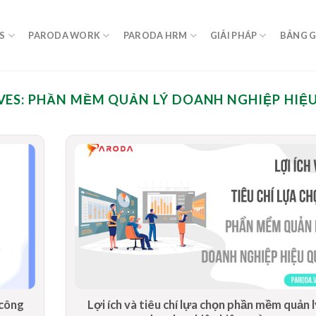
S
PARODA WORK
PARODA HRM
GIẢI PHÁP
BẢNG G
VES:
PHẦN MỀM QUẢN LÝ DOANH NGHIỆP HIỆ
 công
Lợi ích và tiêu chí lựa chọn phần mềm quản l