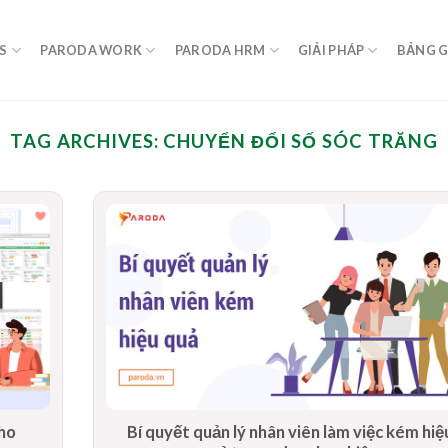
S
PARODA WORK
PARODA HRM
GIẢI PHÁP
BẢNG G
TAG ARCHIVES:
CHUYỂN ĐỔI SỐ SÓC TRĂNG
cho
Bí quyết quản lý nhân viên làm việc kém hiệ