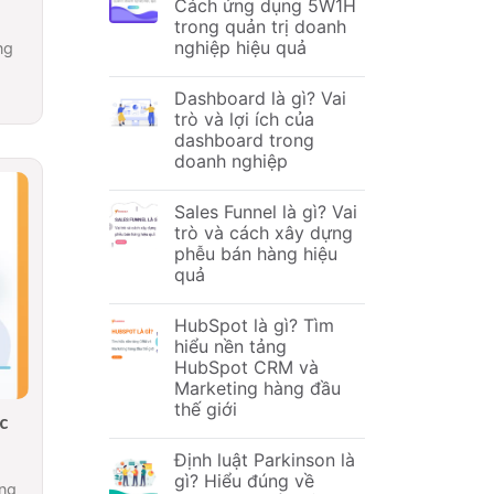
Cách ứng dụng 5W1H
trong quản trị doanh
nghiệp hiệu quả
ng
Dashboard là gì? Vai
trò và lợi ích của
dashboard trong
doanh nghiệp
Sales Funnel là gì? Vai
trò và cách xây dựng
phễu bán hàng hiệu
quả
HubSpot là gì? Tìm
hiểu nền tảng
HubSpot CRM và
Marketing hàng đầu
thế giới
c
Định luật Parkinson là
gì? Hiểu đúng về
ong