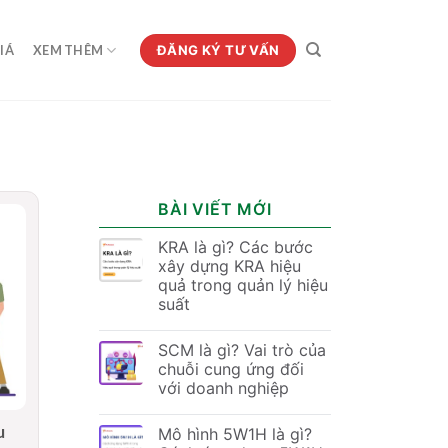
ĐĂNG KÝ TƯ VẤN
IÁ
XEM THÊM
BÀI VIẾT MỚI
KRA là gì? Các bước
xây dựng KRA hiệu
quả trong quản lý hiệu
suất
SCM là gì? Vai trò của
chuỗi cung ứng đối
với doanh nghiệp
u
Mô hình 5W1H là gì?