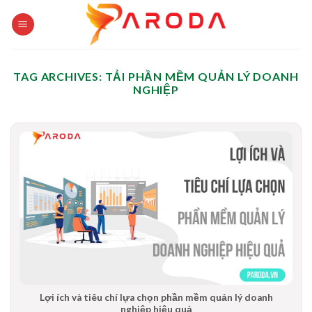
Skip
to
content
TAG ARCHIVES:
TẢI PHẦN MỀM QUẢN LÝ DOANH
NGHIỆP
Lợi ích và tiêu chí lựa chọn phần mềm quản lý doanh
nghiệp hiệu quả