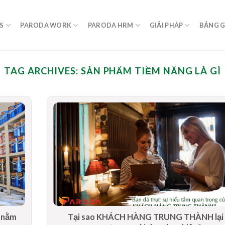
S
PARODA WORK
PARODA HRM
GIẢI PHÁP
BẢNG G
TAG ARCHIVES:
SẢN PHẨM TIỀM NĂNG LÀ GÌ
n nằm
Tại sao KHÁCH HÀNG TRUNG THÀNH lại