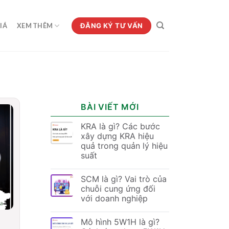
ĐĂNG KÝ TƯ VẤN
IÁ
XEM THÊM
BÀI VIẾT MỚI
KRA là gì? Các bước
xây dựng KRA hiệu
quả trong quản lý hiệu
suất
SCM là gì? Vai trò của
chuỗi cung ứng đối
với doanh nghiệp
Mô hình 5W1H là gì?