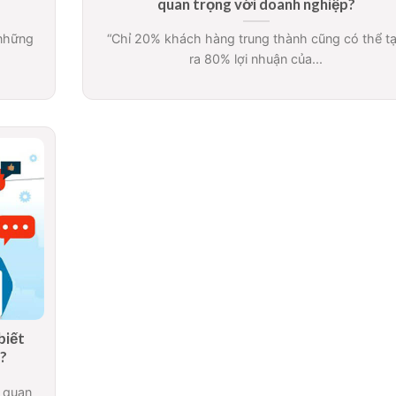
quan trọng với doanh nghiệp?
 những
“Chỉ 20% khách hàng trung thành cũng có thể t
ra 80% lợi nhuận của...
biết
o?
t quan