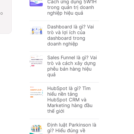
Cách ứng dụng 5W1H
trong quản trị doanh
nghiệp hiệu quả
ạo
Dashboard là gì? Vai
trò và lợi ích của
dashboard trong
doanh nghiệp
Sales Funnel là gì? Vai
trò và cách xây dựng
phễu bán hàng hiệu
quả
HubSpot là gì? Tìm
hiểu nền tảng
HubSpot CRM và
Marketing hàng đầu
thế giới
Định luật Parkinson là
gì? Hiểu đúng về