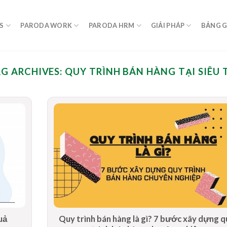
S
PARODA WORK
PARODA HRM
GIẢI PHÁP
BẢNG G
G ARCHIVES:
QUY TRÌNH BÁN HÀNG TẠI SIÊU 
uả
Quy trình bán hàng là gì? 7 bước xây dựng q