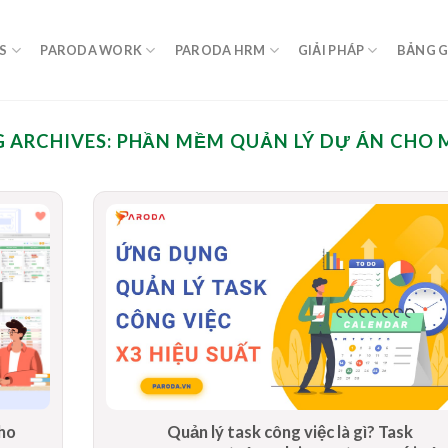
S
PARODA WORK
PARODA HRM
GIẢI PHÁP
BẢNG G
 ARCHIVES:
PHẦN MỀM QUẢN LÝ DỰ ÁN CHO 
cho
Quản lý task công việc là gì? Task