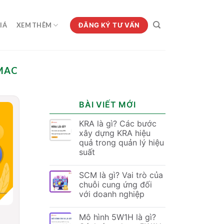
ĐĂNG KÝ TƯ VẤN
IÁ
XEM THÊM
MAC
BÀI VIẾT MỚI
KRA là gì? Các bước
xây dựng KRA hiệu
quả trong quản lý hiệu
suất
SCM là gì? Vai trò của
chuỗi cung ứng đối
với doanh nghiệp
Mô hình 5W1H là gì?