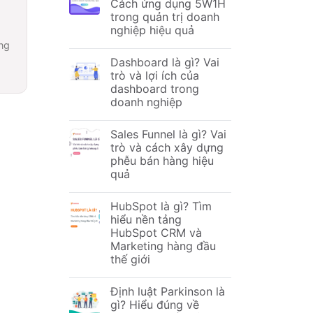
Cách ứng dụng 5W1H
trong quản trị doanh
nghiệp hiệu quả
ng
Dashboard là gì? Vai
trò và lợi ích của
dashboard trong
doanh nghiệp
Sales Funnel là gì? Vai
trò và cách xây dựng
phễu bán hàng hiệu
quả
HubSpot là gì? Tìm
hiểu nền tảng
HubSpot CRM và
Marketing hàng đầu
thế giới
Định luật Parkinson là
gì? Hiểu đúng về