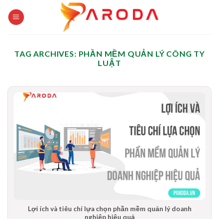
Skip
to
content
TAG ARCHIVES:
PHẦN MỀM QUẢN LÝ CÔNG TY
LUẬT
Lợi ích và tiêu chí lựa chọn phần mềm quản lý doanh
nghiệp hiệu quả