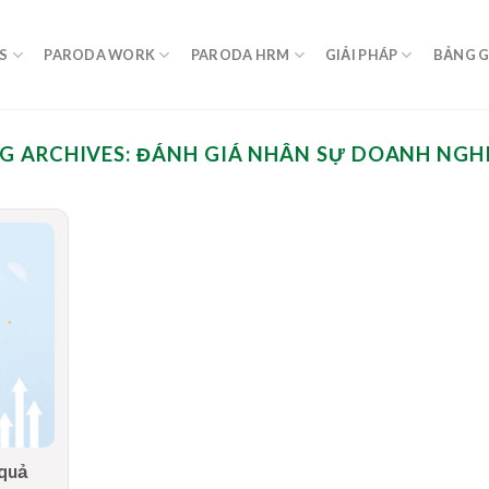
S
PARODA WORK
PARODA HRM
GIẢI PHÁP
BẢNG G
G ARCHIVES:
ĐÁNH GIÁ NHÂN SỰ DOANH NGH
 quả