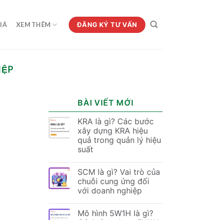
ĐĂNG KÝ TƯ VẤN
IÁ
XEM THÊM
IỆP
BÀI VIẾT MỚI
KRA là gì? Các bước
xây dựng KRA hiệu
quả trong quản lý hiệu
suất
SCM là gì? Vai trò của
chuỗi cung ứng đối
với doanh nghiệp
Mô hình 5W1H là gì?