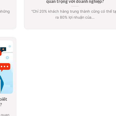
quan trọng với doanh nghiệp?
 những
“Chỉ 20% khách hàng trung thành cũng có thể t
ra 80% lợi nhuận của...
biết
o?
t quan