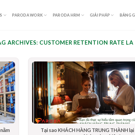
S
PARODA WORK
PARODA HRM
GIẢI PHÁP
BẢNG G
AG ARCHIVES:
CUSTOMER RETENTION RATE LA 
n nằm
Tại sao KHÁCH HÀNG TRUNG THÀNH lại