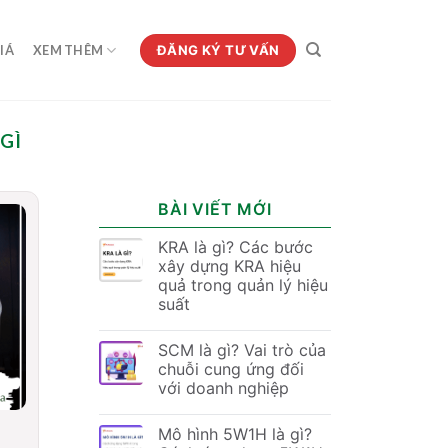
ĐĂNG KÝ TƯ VẤN
IÁ
XEM THÊM
GÌ
BÀI VIẾT MỚI
KRA là gì? Các bước
xây dựng KRA hiệu
quả trong quản lý hiệu
suất
SCM là gì? Vai trò của
chuỗi cung ứng đối
với doanh nghiệp
Mô hình 5W1H là gì?