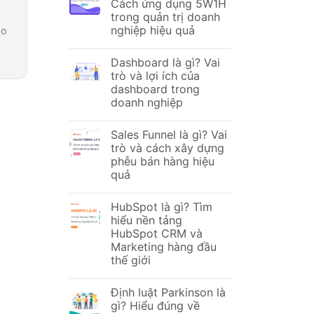
Cách ứng dụng 5W1H
trong quản trị doanh
nghiệp hiệu quả
ạo
Dashboard là gì? Vai
trò và lợi ích của
dashboard trong
doanh nghiệp
Sales Funnel là gì? Vai
trò và cách xây dựng
phễu bán hàng hiệu
quả
HubSpot là gì? Tìm
hiểu nền tảng
HubSpot CRM và
Marketing hàng đầu
thế giới
Định luật Parkinson là
gì? Hiểu đúng về