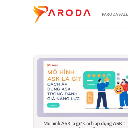
Skip
to
PARODA SALE
content
Mô hình ASK là gì? Cách áp dụng ASK t