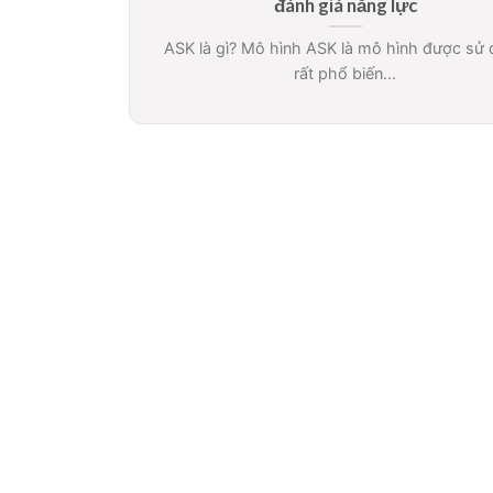
đánh giá năng lực
ASK là gì? Mô hình ASK là mô hình được sử
rất phổ biến...