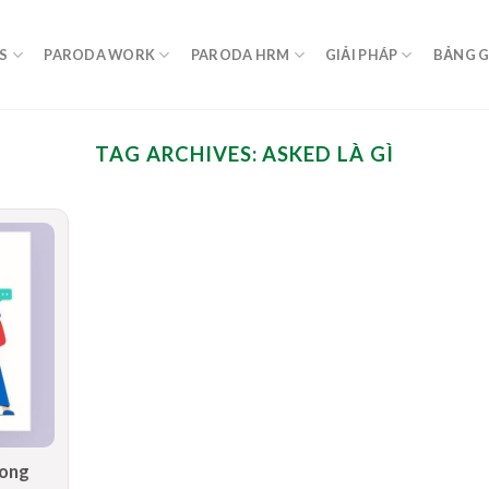
S
PARODA WORK
PARODA HRM
GIẢI PHÁP
BẢNG G
TAG ARCHIVES:
ASKED LÀ GÌ
rong