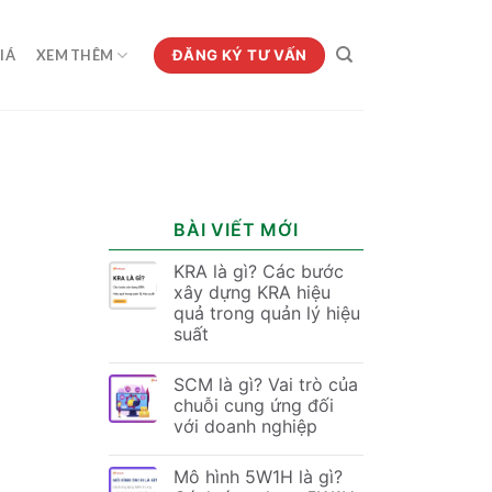
ĐĂNG KÝ TƯ VẤN
IÁ
XEM THÊM
BÀI VIẾT MỚI
KRA là gì? Các bước
xây dựng KRA hiệu
quả trong quản lý hiệu
suất
SCM là gì? Vai trò của
chuỗi cung ứng đối
với doanh nghiệp
Mô hình 5W1H là gì?