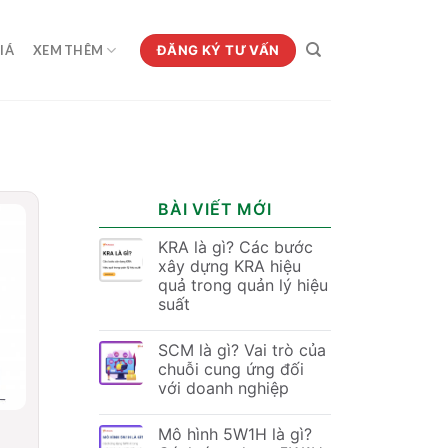
ĐĂNG KÝ TƯ VẤN
IÁ
XEM THÊM
G
BÀI VIẾT MỚI
KRA là gì? Các bước
xây dựng KRA hiệu
quả trong quản lý hiệu
suất
SCM là gì? Vai trò của
chuỗi cung ứng đối
với doanh nghiệp
Mô hình 5W1H là gì?