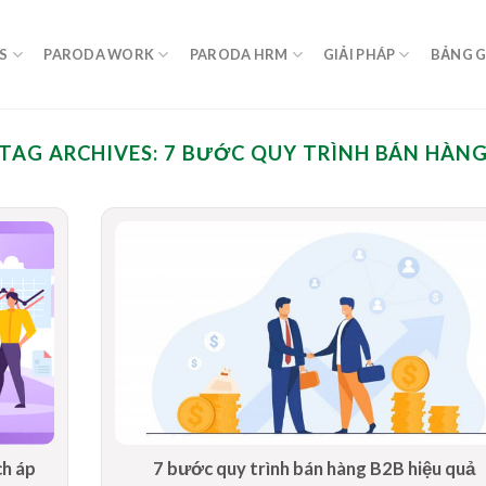
S
PARODA WORK
PARODA HRM
GIẢI PHÁP
BẢNG G
TAG ARCHIVES:
7 BƯỚC QUY TRÌNH BÁN HÀN
ch áp
7 bước quy trình bán hàng B2B hiệu quả