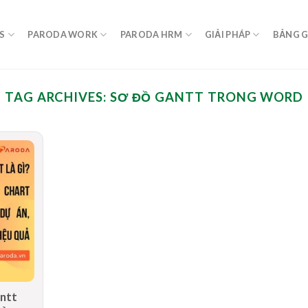
S
PARODA WORK
PARODA HRM
GIẢI PHÁP
BẢNG G
TAG ARCHIVES:
SƠ ĐỒ GANTT TRONG WORD
antt