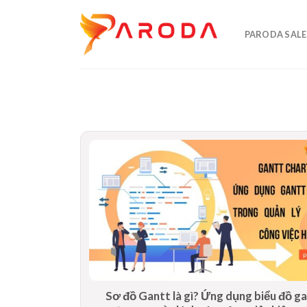
Skip
to
PARODA SALE
content
Sơ đồ Gantt là gì? Ứng dụng biểu đồ g