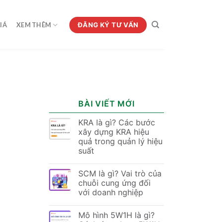
ĐĂNG KÝ TƯ VẤN
IÁ
XEM THÊM
BÀI VIẾT MỚI
KRA là gì? Các bước
xây dựng KRA hiệu
quả trong quản lý hiệu
suất
SCM là gì? Vai trò của
chuỗi cung ứng đối
với doanh nghiệp
Mô hình 5W1H là gì?