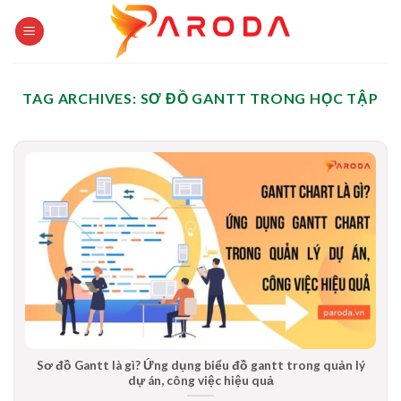
Skip
to
content
TAG ARCHIVES:
SƠ ĐỒ GANTT TRONG HỌC TẬP
Sơ đồ Gantt là gì? Ứng dụng biểu đồ gantt trong quản lý
dự án, công việc hiệu quả