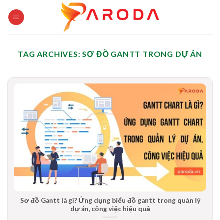
Skip
to
content
TAG ARCHIVES:
SƠ ĐỒ GANTT TRONG DỰ ÁN
Sơ đồ Gantt là gì? Ứng dụng biểu đồ gantt trong quản lý
dự án, công việc hiệu quả