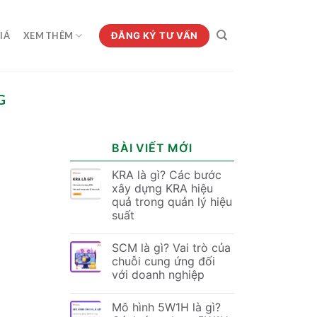
ĐĂNG KÝ TƯ VẤN
IÁ
XEM THÊM
G
BÀI VIẾT MỚI
KRA là gì? Các bước
xây dựng KRA hiệu
quả trong quản lý hiệu
suất
SCM là gì? Vai trò của
chuỗi cung ứng đối
với doanh nghiệp
Mô hình 5W1H là gì?