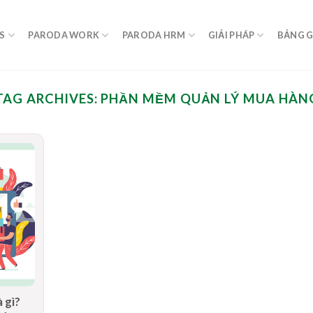
S
PARODA WORK
PARODA HRM
GIẢI PHÁP
BẢNG G
TAG ARCHIVES:
PHẦN MỀM QUẢN LÝ MUA HÀN
 gì?