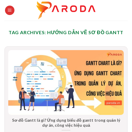
Skip
to
content
TAG ARCHIVES:
HƯỚNG DẪN VẼ SƠ ĐỒ GANTT
Sơ đồ Gantt là gì? Ứng dụng biểu đồ gantt trong quản lý
dự án, công việc hiệu quả