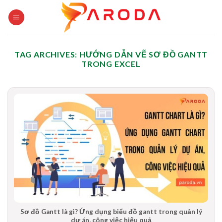
Skip
to
content
TAG ARCHIVES:
HƯỚNG DẪN VẼ SƠ ĐỒ GANTT
TRONG EXCEL
Sơ đồ Gantt là gì? Ứng dụng biểu đồ gantt trong quản lý
dự án, công việc hiệu quả