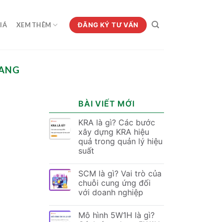
ĐĂNG KÝ TƯ VẤN
IÁ
XEM THÊM
GANG
BÀI VIẾT MỚI
KRA là gì? Các bước
xây dựng KRA hiệu
quả trong quản lý hiệu
suất
SCM là gì? Vai trò của
chuỗi cung ứng đối
với doanh nghiệp
Mô hình 5W1H là gì?