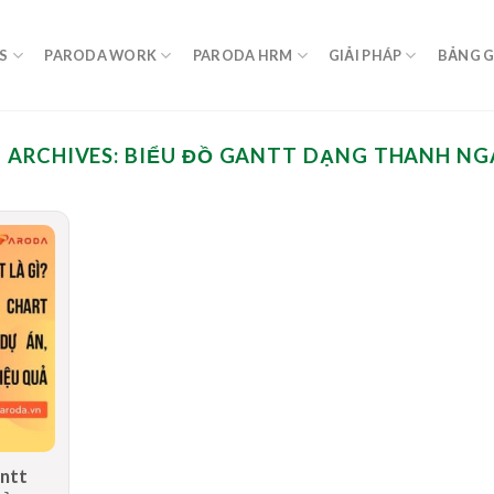
S
PARODA WORK
PARODA HRM
GIẢI PHÁP
BẢNG G
 ARCHIVES:
BIỂU ĐỒ GANTT DẠNG THANH N
antt