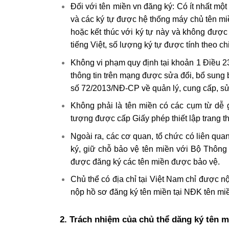
Đối với tên miền vn đăng ký: Có ít nhất một
và các ký tự được hệ thống máy chủ tên m
hoặc kết thúc với ký tự này và không được 
tiếng Việt, số lượng ký tự được tính theo c
Không vi phạm quy định tại khoản 1 Điều 2
thông tin trên mạng được sửa đổi, bổ sung
số 72/2013/NĐ-CP về quản lý, cung cấp, sử 
Không phải là tên miền có các cụm từ dễ g
tượng được cấp Giấy phép thiết lập trang th
Ngoài ra, các cơ quan, tổ chức có liên qu
ký, giữ chỗ bảo vệ tên miền với Bộ Thông
được đăng ký các tên miền được bảo vệ.
Chủ thể có địa chỉ tại Việt Nam chỉ được n
nộp hồ sơ đăng ký tên miền tại NĐK tên miề
2. Trách nhiệm của chủ thể dăng ký tên m