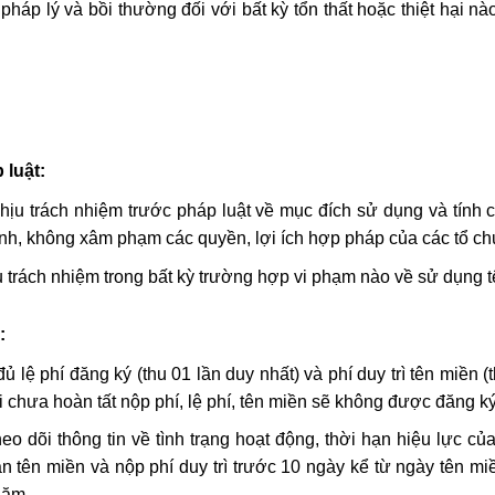
háp lý và bồi thường đối với bất kỳ tổn thất hoặc thiệt hại nà
 luật:
hịu trách nhiệm trước pháp luật về mục đích sử dụng và tính 
ịnh, không xâm phạm các quyền, lợi ích hợp pháp của các tổ ch
 trách nhiệm trong bất kỳ trường hợp vi phạm nào về sử dụng t
:
ệ phí đăng ký (thu 01 lần duy nhất) và phí duy trì tên miền (t
 chưa hoàn tất nộp phí, lệ phí, tên miền sẽ không được đăng ký
o dõi thông tin về tình trạng hoạt động, thời hạn hiệu lực củ
 tên miền và nộp phí duy trì trước 10 ngày kể từ ngày tên miền
năm.