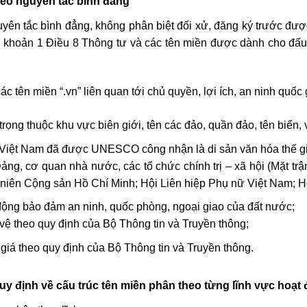
heo nguyên tắc bình đẳng
yên tắc bình đẳng, không phân biệt đối xử, đăng ký trước đượ
ại khoản 1 Điều 8 Thông tư và các tên miền được dành cho đấu
c tên miền “.vn” liên quan tới chủ quyền, lợi ích, an ninh quốc
trọng thuộc khu vực biên giới, tên các đảo, quần đảo, tên biển,
a Việt Nam đã được UNESCO công nhận là di sản văn hóa thế gi
Đảng, cơ quan nhà nước, các tổ chức chính trị – xã hội (Mặt t
iên Cộng sản Hồ Chí Minh; Hội Liên hiệp Phụ nữ Việt Nam; H
động bảo đảm an ninh, quốc phòng, ngoại giao của đất nước;
ệ theo quy định của Bộ Thông tin và Truyền thông;
iá theo quy định của Bộ Thông tin và Truyền thông.
uy định về cấu trúc tên miền phân theo từng lĩnh vực hoạt