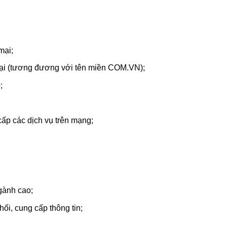
mại;
mại (tương đương với tên miền COM.VN);
;
cấp các dịch vụ trên mạng;
gành cao;
ối, cung cấp thông tin;