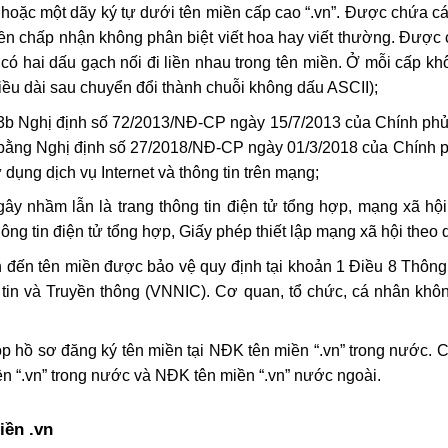
 hoặc một dãy ký tự dưới tên miền cấp cao “.vn”. Được chứa các 
iền chấp nhận không phân biệt viết hoa hay viết thường. Đượ
có hai dấu gạch nối đi liền nhau trong tên miền. Ở mỗi cấp kh
hiều dài sau chuyển đổi thành chuỗi không dấu ASCII);
3b Nghị định số 72/2013/NĐ-CP ngày 15/7/2013 của Chính phủ q
 bằng Nghị định số 27/2018/NĐ-CP ngày 01/3/2018 của Chính p
dụng dịch vụ Internet và thông tin trên mạng;
ây nhầm lẫn là trang thông tin điện tử tổng hợp, mạng xã hộ
ông tin điện tử tổng hợp, Giấy phép thiết lập mạng xã hội theo 
an đến tên miền được bảo vệ quy định tại khoản 1 Điều 8 Thô
 tin và Truyền thông (VNNIC). Cơ quan, tổ chức, cá nhân kh
ộp hồ sơ đăng ký tên miền tại NĐK tên miền “.vn” trong nước. 
n “.vn” trong nước và NĐK tên miền “.vn” nước ngoài.
iền .vn