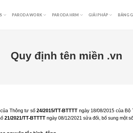
S
PARODA WORK
PARODA HRM
GIẢI PHÁP
BẢNG G
Quy định tên miền .vn
h của Thông tư số
24/2015/TT-BTTTT
ngày 18/08/2015 của Bộ 
 số
21/2021/TT-BTTTT
ngày 08/12/2021 sửa đổi, bổ sung một số