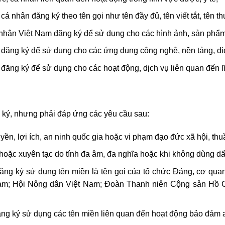
cá nhân đăng ký theo tên gọi như tên đầy đủ, tên viết tắt, tên 
nhân Việt Nam đăng ký để sử dụng cho các hình ảnh, sản phẩm
 đăng ký để sử dụng cho các ứng dụng công nghệ, nền tảng, dị
ăng ký để sử dụng cho các hoạt động, dịch vụ liên quan đến lĩn
 ký, nhưng phải đáp ứng các yêu cầu sau:
, lợi ích, an ninh quốc gia hoặc vi phạm đạo đức xã hội, thu
oặc xuyên tạc do tính đa âm, đa nghĩa hoặc khi không dùng dấu
ng ký sử dụng tên miền là tên gọi của tổ chức Đảng, cơ quan 
am; Hội Nông dân Việt Nam; Đoàn Thanh niên Cộng sản Hồ Ch
ng ký sử dụng các tên miền liên quan đến hoạt động bảo đảm a